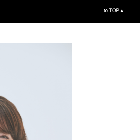
to TOP▲