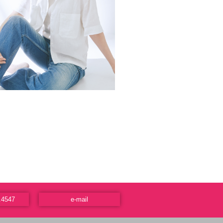
.4547
e-mail