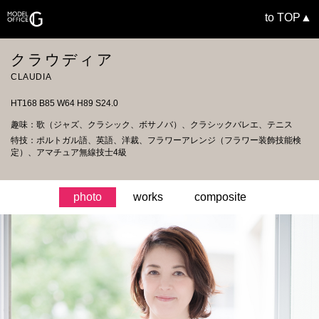
to TOP▲
クラウディア
CLAUDIA
HT168 B85 W64 H89 S24.0
趣味：歌（ジャズ、クラシック、ボサノバ）、クラシックバレエ、テニス
特技：ポルトガル語、英語、洋裁、フラワーアレンジ（フラワー装飾技能検
定）、アマチュア無線技士4級
photo
works
composite